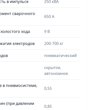
ть в импульсе
250 кВА
омент сварочного
650 А
холостого хода
9 В
жатия электродов
200-700 кг
одов
пневматический
скрытое,
автономное
 в пневмосистеме,
0,55
мин (при давлении
0,85