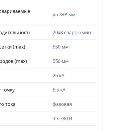
(свариваемые
до 8+8 мм
одительность
20х8 сварок/мин
етки (max)
650 мм
родов (max)
550 мм
26 кА
 точку
6,5 кА
го тока
фазовая
3 х 380 В